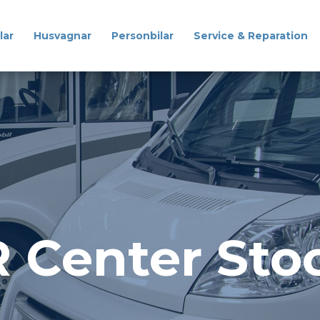
lar
Husvagnar
Personbilar
Service & Reparation
Husbilar
Husvagnar
Personbilar
Service & Reparation
 Center Sto
Reservdelar & Tillbehör
Om oss
Kontakt