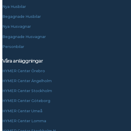
Nya Husbilar
Begagnade Husbilar
Nya Husvagnar
Begagnade Husvagnar
Personbilar
Våra anläggningar
HYMER Center Örebro
HYMER Center Ängelholm
HYMER Center Stockholm
HYMER Center Göteborg
HYMER Center Umeå
HYMER Center Lomma
HYMER Center Stockholm N