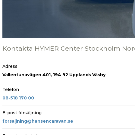
Kontakta HYMER Center Stockholm Nor
Adress
Vallentunavägen 401, 194 92 Upplands Väsby
Telefon
08-518 170 00
E-post försäljning
forsaljning@hansencaravan.se