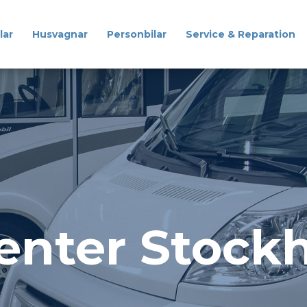
lar
Husvagnar
Personbilar
Service & Reparation
Husbilar
Husvagnar
Personbilar
Service & Reparation
nter Stock
Reservdelar & Tillbehör
Om oss
Kontakt