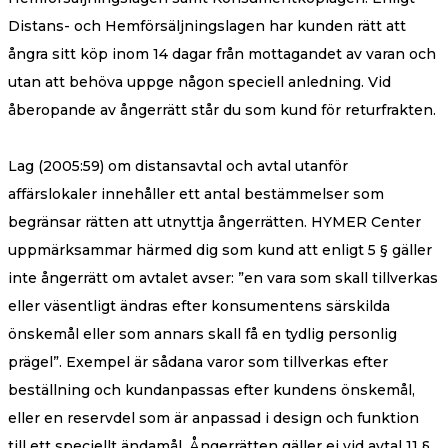
Distans- och Hemförsäljningslagen har kunden rätt att
ångra sitt köp inom 14 dagar från mottagandet av varan och
utan att behöva uppge någon speciell anledning. Vid
åberopande av ångerrätt står du som kund för returfrakten.
Lag (2005:59) om distansavtal och avtal utanför
affärslokaler innehåller ett antal bestämmelser som
begränsar rätten att utnyttja ångerrätten. HYMER Center
uppmärksammar härmed dig som kund att enligt 5 § gäller
inte ångerrätt om avtalet avser: ”en vara som skall tillverkas
eller väsentligt ändras efter konsumentens särskilda
önskemål eller som annars skall få en tydlig personlig
prägel”. Exempel är sådana varor som tillverkas efter
beställning och kundanpassas efter kundens önskemål,
eller en reservdel som är anpassad i design och funktion
till ett speciellt ändamål. Ångerrätten gäller ej vid avtal 11 §