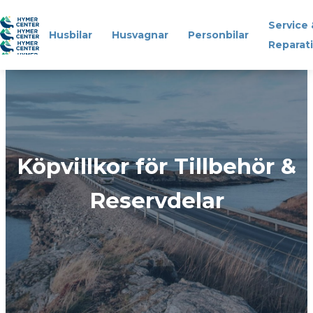
Service 
Husbilar
Husvagnar
Personbilar
Reparat
Husbilar
Husvagnar
Köpvillkor för Tillbehör &
Personbilar
Reservdelar
Service & Reparation
Reservdelar & Tillbehör
Om oss
Kontakt