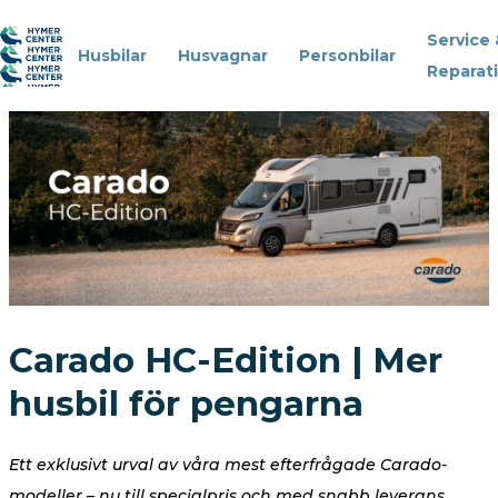
Service 
Husbilar
Husvagnar
Personbilar
Reparat
Husbilar
Husvagnar
Personbilar
Service & Reparation
Carado HC-Edition | Mer
Reservdelar & Tillbehör
husbil för pengarna
Om oss
Ett exklusivt urval av våra mest efterfrågade Carado-
Kontakt
modeller – nu till specialpris och med snabb leverans.