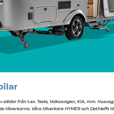
ilar
av elbilar från t.ex. Tesla, Volkswagen, KIA, mm. Husvag
e tillverkarna. Våra tillverkare HYMER och Dethleffs