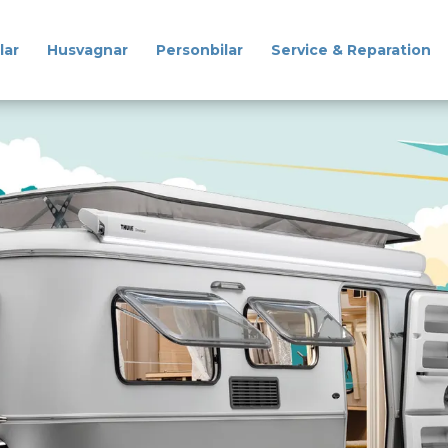
lar
Husvagnar
Personbilar
Service & Reparation
Husbilar
Husvagnar
Personbilar
Service & Reparation
Reservdelar & Tillbehör
Om oss
Kontakt