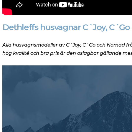
Dethleffs husvagnar C´Joy, C´G
Alla husvagnsmodeller av C´Joy, C´Go och Nomad från 
hög kvalité och bra pris är den oslagbar gällande m