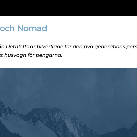
o och Nomad
Dethleffs är tillverkade för den nya generations per
est husvagn för pengarna.